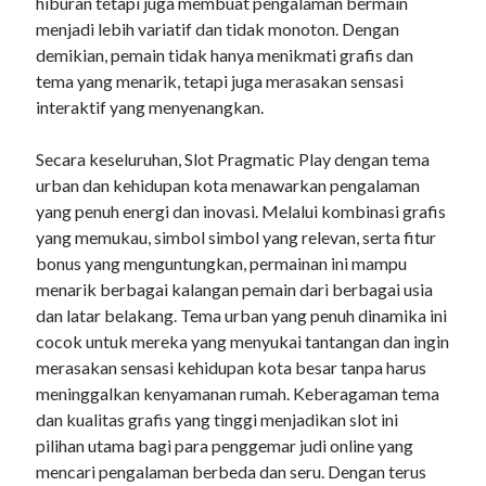
hiburan tetapi juga membuat pengalaman bermain
menjadi lebih variatif dan tidak monoton. Dengan
demikian, pemain tidak hanya menikmati grafis dan
tema yang menarik, tetapi juga merasakan sensasi
interaktif yang menyenangkan.
Secara keseluruhan, Slot Pragmatic Play dengan tema
urban dan kehidupan kota menawarkan pengalaman
yang penuh energi dan inovasi. Melalui kombinasi grafis
yang memukau, simbol simbol yang relevan, serta fitur
bonus yang menguntungkan, permainan ini mampu
menarik berbagai kalangan pemain dari berbagai usia
dan latar belakang. Tema urban yang penuh dinamika ini
cocok untuk mereka yang menyukai tantangan dan ingin
merasakan sensasi kehidupan kota besar tanpa harus
meninggalkan kenyamanan rumah. Keberagaman tema
dan kualitas grafis yang tinggi menjadikan slot ini
pilihan utama bagi para penggemar judi online yang
mencari pengalaman berbeda dan seru. Dengan terus