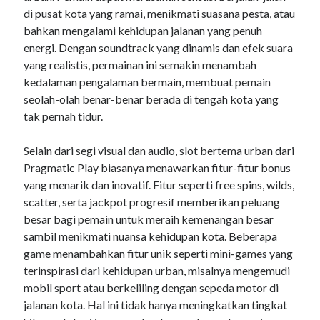
di pusat kota yang ramai, menikmati suasana pesta, atau
sideside
bahkan mengalami kehidupan jalanan yang penuh
slot online
energi. Dengan soundtrack yang dinamis dan efek suara
yang realistis, permainan ini semakin menambah
slot
kedalaman pengalaman bermain, membuat pemain
slot
seolah-olah benar-benar berada di tengah kota yang
tak pernah tidur.
สล็อตเว็บตรง
เว็บสล็อต
Selain dari segi visual dan audio, slot bertema urban dari
Pragmatic Play biasanya menawarkan fitur-fitur bonus
เว็บตรง
yang menarik dan inovatif. Fitur seperti free spins, wilds,
togel online
scatter, serta jackpot progresif memberikan peluang
besar bagi pemain untuk meraih kemenangan besar
slot gacor
sambil menikmati nuansa kehidupan kota. Beberapa
sbobet
game menambahkan fitur unik seperti mini-games yang
terinspirasi dari kehidupan urban, misalnya mengemudi
judi bola
mobil sport atau berkeliling dengan sepeda motor di
jalanan kota. Hal ini tidak hanya meningkatkan tingkat