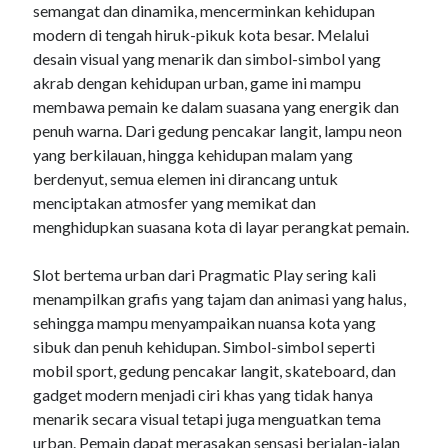
semangat dan dinamika, mencerminkan kehidupan
Recent Comments
modern di tengah hiruk-pikuk kota besar. Melalui
desain visual yang menarik dan simbol-simbol yang
No comments to show.
akrab dengan kehidupan urban, game ini mampu
membawa pemain ke dalam suasana yang energik dan
Sidebar/Blogroll
penuh warna. Dari gedung pencakar langit, lampu neon
yang berkilauan, hingga kehidupan malam yang
platinum slots
berdenyut, semua elemen ini dirancang untuk
menciptakan atmosfer yang memikat dan
slot gacor
menghidupkan suasana kota di layar perangkat pemain.
deneme bonusu veren siteler
Slot bertema urban dari Pragmatic Play sering kali
slot
menampilkan grafis yang tajam dan animasi yang halus,
slot
sehingga mampu menyampaikan nuansa kota yang
sibuk dan penuh kehidupan. Simbol-simbol seperti
slot gacor
mobil sport, gedung pencakar langit, skateboard, dan
slot gacor
gadget modern menjadi ciri khas yang tidak hanya
menarik secara visual tetapi juga menguatkan tema
urban. Pemain dapat merasakan sensasi berjalan-jalan