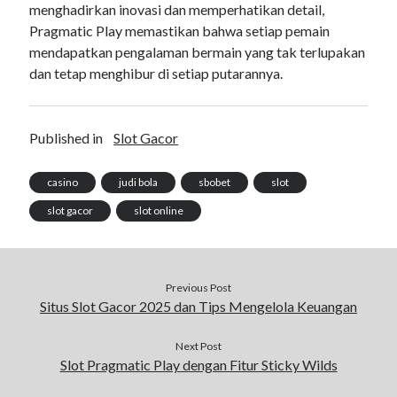
menghadirkan inovasi dan memperhatikan detail,
Pragmatic Play memastikan bahwa setiap pemain
mendapatkan pengalaman bermain yang tak terlupakan
dan tetap menghibur di setiap putarannya.
Published in
Slot Gacor
casino
judi bola
sbobet
slot
slot gacor
slot online
Previous Post
Situs Slot Gacor 2025 dan Tips Mengelola Keuangan
Next Post
Slot Pragmatic Play dengan Fitur Sticky Wilds