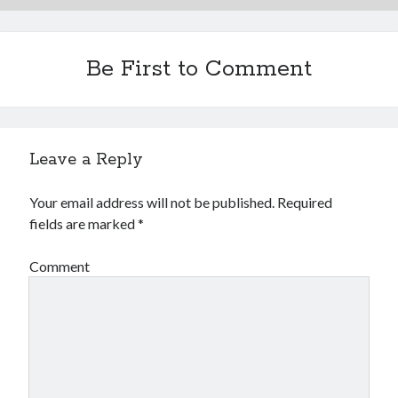
Be First to Comment
Leave a Reply
Your email address will not be published.
Required
fields are marked
*
Comment