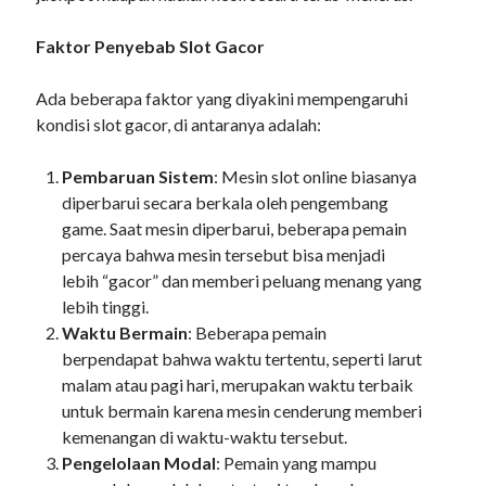
sideside
Faktor Penyebab Slot Gacor
slot online
Ada beberapa faktor yang diyakini mempengaruhi
slot
kondisi slot gacor, di antaranya adalah:
slot
Pembaruan Sistem
: Mesin slot online biasanya
สล็อตเว็บตรง
diperbarui secara berkala oleh pengembang
เว็บสล็อต
game. Saat mesin diperbarui, beberapa pemain
percaya bahwa mesin tersebut bisa menjadi
เว็บตรง
lebih “gacor” dan memberi peluang menang yang
togel online
lebih tinggi.
Waktu Bermain
: Beberapa pemain
slot gacor
berpendapat bahwa waktu tertentu, seperti larut
sbobet
malam atau pagi hari, merupakan waktu terbaik
untuk bermain karena mesin cenderung memberi
judi bola
kemenangan di waktu-waktu tersebut.
Pengelolaan Modal
: Pemain yang mampu