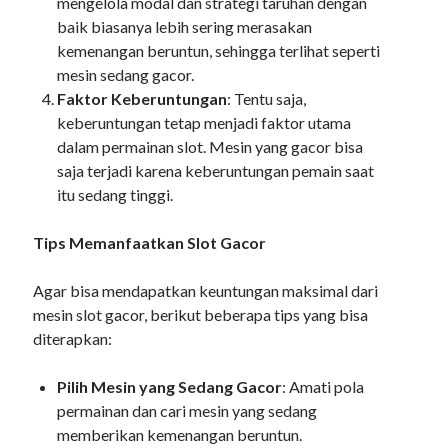
mengelola modal dan strategi taruhan dengan
baik biasanya lebih sering merasakan
kemenangan beruntun, sehingga terlihat seperti
mesin sedang gacor.
Faktor Keberuntungan
: Tentu saja,
keberuntungan tetap menjadi faktor utama
dalam permainan slot. Mesin yang gacor bisa
saja terjadi karena keberuntungan pemain saat
itu sedang tinggi.
Tips Memanfaatkan Slot Gacor
Agar bisa mendapatkan keuntungan maksimal dari
mesin slot gacor, berikut beberapa tips yang bisa
diterapkan:
Pilih Mesin yang Sedang Gacor
: Amati pola
permainan dan cari mesin yang sedang
memberikan kemenangan beruntun.