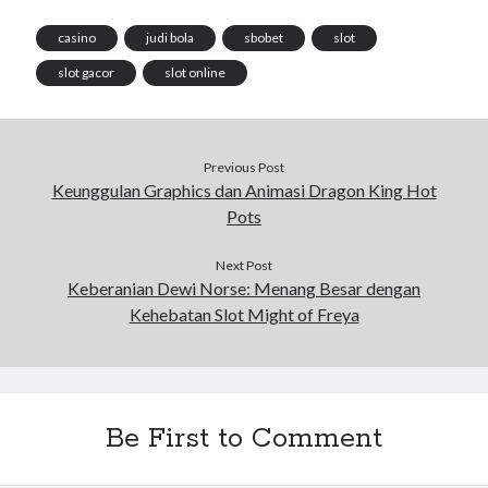
casino
judi bola
sbobet
slot
slot gacor
slot online
Previous Post
Keunggulan Graphics dan Animasi Dragon King Hot
Pots
Next Post
Keberanian Dewi Norse: Menang Besar dengan
Kehebatan Slot Might of Freya
Be First to Comment