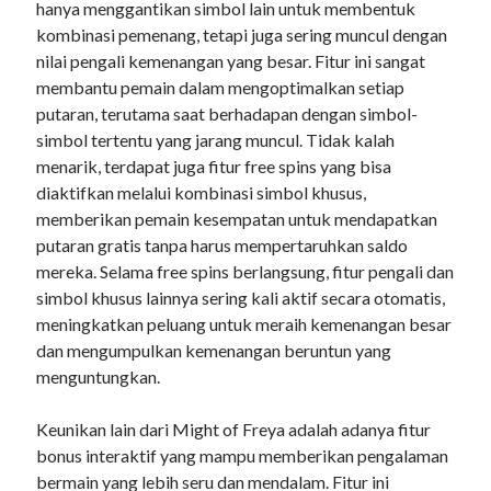
hanya menggantikan simbol lain untuk membentuk
sideside
kombinasi pemenang, tetapi juga sering muncul dengan
nilai pengali kemenangan yang besar. Fitur ini sangat
slot online
membantu pemain dalam mengoptimalkan setiap
slot
putaran, terutama saat berhadapan dengan simbol-
simbol tertentu yang jarang muncul. Tidak kalah
slot
menarik, terdapat juga fitur free spins yang bisa
สล็อตเว็บตรง
diaktifkan melalui kombinasi simbol khusus,
memberikan pemain kesempatan untuk mendapatkan
เว็บสล็อต
putaran gratis tanpa harus mempertaruhkan saldo
เว็บตรง
mereka. Selama free spins berlangsung, fitur pengali dan
simbol khusus lainnya sering kali aktif secara otomatis,
togel online
meningkatkan peluang untuk meraih kemenangan besar
slot gacor
dan mengumpulkan kemenangan beruntun yang
menguntungkan.
sbobet
judi bola
Keunikan lain dari Might of Freya adalah adanya fitur
bonus interaktif yang mampu memberikan pengalaman
bermain yang lebih seru dan mendalam. Fitur ini