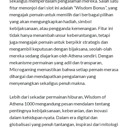
sekaligus memperdalam pengalaman mereka. Salah satu
fitur menonjol dari slot ini adalah “Wisdom Bonus”, yang
mengajak pemain untuk memilih dari berbagai pilihan
yang akan mengungkapkan hadiah, simbol
kebijaksanaan, atau pengganda kemenangan. Fitur ini
tidak hanya menambah unsur keberuntungan, tetapi
juga mengajak pemain untuk berpikir strategis dan
mengambil keputusan dengan bijaksana, seolah-olah
mereka sedang diajarkan oleh Athena sendiri. Dengan
mekanisme permainan yang adil dan transparan,
Microgaming memastikan bahwa setiap pemain merasa
dihargai dan mendapatkan pengalaman yang
menyenangkan sekaligus penuh makna.
Lebih dari sekadar permainan hiburan, Wisdom of
Athena 1000 mengandung pesan mendalam tentang
pentingnya kebijaksanaan, keberanian, dan inovasi
dalam kehidupan nyata. Dalam era digital dan
globalisasi yang penuh tantangan, inspirasi dari mitologi