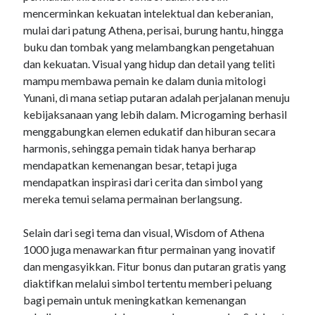
mencerminkan kekuatan intelektual dan keberanian,
sideside
mulai dari patung Athena, perisai, burung hantu, hingga
slot online
buku dan tombak yang melambangkan pengetahuan
dan kekuatan. Visual yang hidup dan detail yang teliti
slot
mampu membawa pemain ke dalam dunia mitologi
slot
Yunani, di mana setiap putaran adalah perjalanan menuju
kebijaksanaan yang lebih dalam. Microgaming berhasil
สล็อตเว็บตรง
menggabungkan elemen edukatif dan hiburan secara
เว็บสล็อต
harmonis, sehingga pemain tidak hanya berharap
mendapatkan kemenangan besar, tetapi juga
เว็บตรง
mendapatkan inspirasi dari cerita dan simbol yang
togel online
mereka temui selama permainan berlangsung.
slot gacor
Selain dari segi tema dan visual, Wisdom of Athena
sbobet
1000 juga menawarkan fitur permainan yang inovatif
dan mengasyikkan. Fitur bonus dan putaran gratis yang
judi bola
diaktifkan melalui simbol tertentu memberi peluang
bagi pemain untuk meningkatkan kemenangan