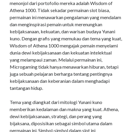
menonjol dari portofolio mereka adalah Wisdom of
Recent Comments
Athena 1000. Tidak sekadar permainan slot biasa,
permainan ini menawarkan pengalaman yang mendalam
No comments to show.
dan menginspirasi pemain untuk merenungkan
kebijaksanaan, kekuatan, dan warisan budaya Yunani
Sidebar/Blogroll
kuno. Dengan grafis yang memukau dan tema yang kuat,
Wisdom of Athena 1000 mengajak pemain menyelami
platinum slots
dunia dewi kebijaksanaan dan kekuatan intelektual
yang melampaui zaman. Melalui permainan ini,
slot gacor
Microgaming tidak hanya menawarkan hiburan, tetapi
deneme bonusu veren siteler
juga sebuah pelajaran berharga tentang pentingnya
kebijaksanaan dan keberanian dalam menghadapi
slot
tantangan hidup.
slot
Tema yang diangkat dari mitologi Yunani kuno
slot gacor
memberikan kedalaman dan makna yang kuat. Athena,
slot gacor
dewi kebijaksanaan, strategi, dan perang yang
bijaksana, diposisikan sebagai simbol utama dalam
permainan ini. Simbol-simbol dalam slot ini