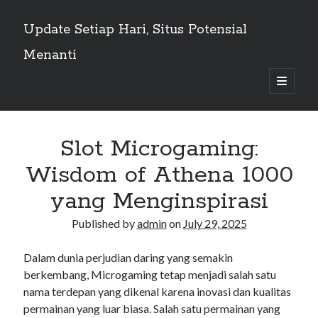
Update Setiap Hari, Situs Potensial
Menanti
open
primary
Sidebar
menu
Search
Search
Slot Microgaming:
Wisdom of Athena 1000
Recent Posts
yang Menginspirasi
Cara Main Slot Demo Pragmatic Play Tanpa Perlu Daftar
Published by
admin
on
July 29, 2025
Mengenal Metode Investasi Togel: Apakah Benar-Benar
Menguntungkan?
Cara Membaca Pola Gacor Pragmatic Play untuk Pemula.
Dalam dunia perjudian daring yang semakin
Teknik “Buy Spin” vs Manual: Mana yang Lebih Menguntungkan?
berkembang, Microgaming tetap menjadi salah satu
Apa Itu “Angka Ikut” dan “Angka Mati” dalam Kamus Togel?
nama terdepan yang dikenal karena inovasi dan kualitas
permainan yang luar biasa. Salah satu permainan yang