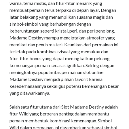
warna, tema mistis, dan fitur-fitur menarik yang
Recent Comments
membuat pemain terus terpaku di depan layar. Dengan
latar belakang yang menampilkan suasana magis dan
No comments to show.
simbol-simbol yang berhubungan dengan
keberuntungan seperti kristal, peri, dan peri penolong,
Sidebar/Blogroll
Madame Destiny mampu menciptakan atmosfer yang
memikat dan penuh misteri. Keunikan dari permainan ini
platinum slots
terletak pada kombinasi visual yang memukau dan
fitur-fitur bonus yang dapat meningkatkan peluang
slot gacor
kemenangan pemain secara signifikan. Seiring dengan
deneme bonusu veren siteler
meningkatnya popularitas permainan slot online,
Madame Destiny menjadi pilihan favorit karena
slot
kesederhanaannya sekaligus potensi kemenangan besar
slot
yang ditawarkannya.
slot gacor
Salah satu fitur utama dari Slot Madame Destiny adalah
slot gacor
fitur Wild yang berperan penting dalam membantu
pemain membentuk kombinasi kemenangan. Simbol
Wild dalam permainan ini digambarkan sebagai simbol