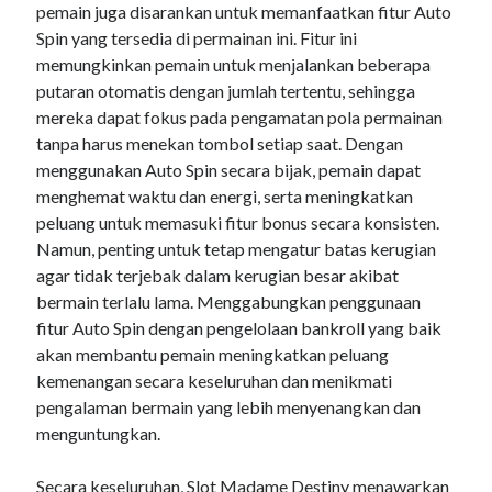
pemain juga disarankan untuk memanfaatkan fitur Auto
Spin yang tersedia di permainan ini. Fitur ini
memungkinkan pemain untuk menjalankan beberapa
putaran otomatis dengan jumlah tertentu, sehingga
mereka dapat fokus pada pengamatan pola permainan
tanpa harus menekan tombol setiap saat. Dengan
menggunakan Auto Spin secara bijak, pemain dapat
menghemat waktu dan energi, serta meningkatkan
peluang untuk memasuki fitur bonus secara konsisten.
Namun, penting untuk tetap mengatur batas kerugian
agar tidak terjebak dalam kerugian besar akibat
bermain terlalu lama. Menggabungkan penggunaan
fitur Auto Spin dengan pengelolaan bankroll yang baik
akan membantu pemain meningkatkan peluang
kemenangan secara keseluruhan dan menikmati
pengalaman bermain yang lebih menyenangkan dan
menguntungkan.
Secara keseluruhan, Slot Madame Destiny menawarkan