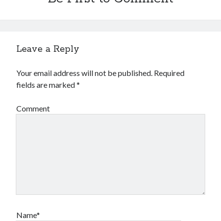
Leave a Reply
Your email address will not be published.
Required
fields are marked
*
Comment
Name*