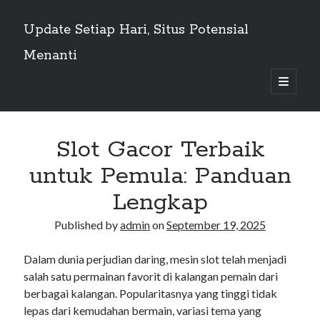
Update Setiap Hari, Situs Potensial
Menanti
open
primary
Sidebar
menu
Search
Search
Slot Gacor Terbaik
untuk Pemula: Panduan
Recent Posts
Lengkap
Cara Main Slot Demo Pragmatic Play Tanpa Perlu Daftar
Published by
admin
on
September 19, 2025
Mengenal Metode Investasi Togel: Apakah Benar-Benar
Menguntungkan?
Cara Membaca Pola Gacor Pragmatic Play untuk Pemula.
Dalam dunia perjudian daring, mesin slot telah menjadi
Teknik “Buy Spin” vs Manual: Mana yang Lebih Menguntungkan?
salah satu permainan favorit di kalangan pemain dari
Apa Itu “Angka Ikut” dan “Angka Mati” dalam Kamus Togel?
berbagai kalangan. Popularitasnya yang tinggi tidak
lepas dari kemudahan bermain, variasi tema yang