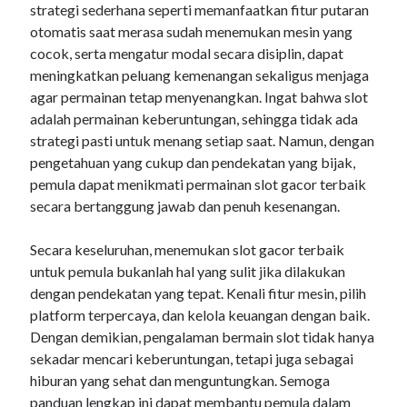
strategi sederhana seperti memanfaatkan fitur putaran
otomatis saat merasa sudah menemukan mesin yang
cocok, serta mengatur modal secara disiplin, dapat
meningkatkan peluang kemenangan sekaligus menjaga
agar permainan tetap menyenangkan. Ingat bahwa slot
adalah permainan keberuntungan, sehingga tidak ada
strategi pasti untuk menang setiap saat. Namun, dengan
pengetahuan yang cukup dan pendekatan yang bijak,
pemula dapat menikmati permainan slot gacor terbaik
secara bertanggung jawab dan penuh kesenangan.
Secara keseluruhan, menemukan slot gacor terbaik
untuk pemula bukanlah hal yang sulit jika dilakukan
dengan pendekatan yang tepat. Kenali fitur mesin, pilih
platform terpercaya, dan kelola keuangan dengan baik.
Dengan demikian, pengalaman bermain slot tidak hanya
sekadar mencari keberuntungan, tetapi juga sebagai
hiburan yang sehat dan menguntungkan. Semoga
panduan lengkap ini dapat membantu pemula dalam