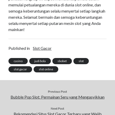
memulai petualangan mereka di dunia slot online, dan
semoga keberuntungan selalu menyertai setiap langkah
mereka. Selamat bermain dan semoga keberuntungan
selalu menyertai setiap putaran mesin slot yang Anda
mainkan!
Published in
Slot Gacor
casino
judi bola
sbobet
slot
slot gacor
slot online
Previous Post
Bubble Pop Slot: Permainan Seru yang Mengasyikkan
Next Post
Rekomendasi Situs Slot Gacor Terbaru yang Wajib