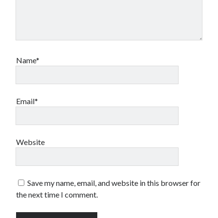
Name*
Email*
Website
Save my name, email, and website in this browser for
the next time I comment.