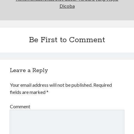
Dicoba
Be First to Comment
Leave a Reply
Your email address will not be published.
Required
fields are marked
*
Comment