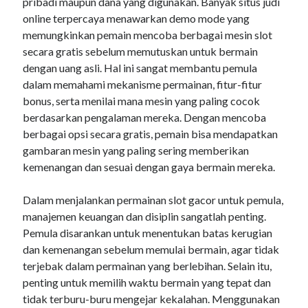
pribadi maupun dana yang digunakan. Banyak situs judi
online terpercaya menawarkan demo mode yang
memungkinkan pemain mencoba berbagai mesin slot
secara gratis sebelum memutuskan untuk bermain
dengan uang asli. Hal ini sangat membantu pemula
dalam memahami mekanisme permainan, fitur-fitur
bonus, serta menilai mana mesin yang paling cocok
berdasarkan pengalaman mereka. Dengan mencoba
berbagai opsi secara gratis, pemain bisa mendapatkan
gambaran mesin yang paling sering memberikan
kemenangan dan sesuai dengan gaya bermain mereka.
Dalam menjalankan permainan slot gacor untuk pemula,
manajemen keuangan dan disiplin sangatlah penting.
Pemula disarankan untuk menentukan batas kerugian
dan kemenangan sebelum memulai bermain, agar tidak
terjebak dalam permainan yang berlebihan. Selain itu,
penting untuk memilih waktu bermain yang tepat dan
tidak terburu-buru mengejar kekalahan. Menggunakan