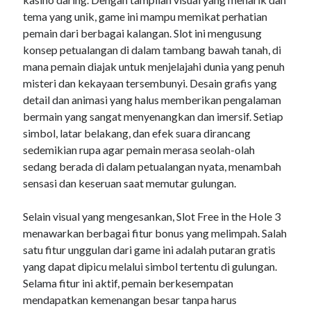
tema yang unik, game ini mampu memikat perhatian
Recent Comments
pemain dari berbagai kalangan. Slot ini mengusung
No comments to show.
konsep petualangan di dalam tambang bawah tanah, di
mana pemain diajak untuk menjelajahi dunia yang penuh
misteri dan kekayaan tersembunyi. Desain grafis yang
Sidebar/Blogroll
detail dan animasi yang halus memberikan pengalaman
bermain yang sangat menyenangkan dan imersif. Setiap
platinum slots
simbol, latar belakang, dan efek suara dirancang
slot gacor
sedemikian rupa agar pemain merasa seolah-olah
sedang berada di dalam petualangan nyata, menambah
deneme bonusu veren siteler
sensasi dan keseruan saat memutar gulungan.
slot
Selain visual yang mengesankan, Slot Free in the Hole 3
slot
menawarkan berbagai fitur bonus yang melimpah. Salah
slot gacor
satu fitur unggulan dari game ini adalah putaran gratis
yang dapat dipicu melalui simbol tertentu di gulungan.
slot gacor
Selama fitur ini aktif, pemain berkesempatan
mendapatkan kemenangan besar tanpa harus