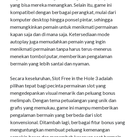
yang bisa mereka menangkan. Selain itu, game ini
kompatibel dengan berbagai perangkat, mulai dari
komputer desktop hingga ponsel pintar, sehingga
memungkinkan pemain untuk menikmati permainan
kapan saja dan di mana saja. Ketersediaan mode
autoplay juga memudahkan pemain yang ingin
menikmati permainan tanpa harus terus-menerus
menekan tombol putar, memberikan pengalaman
bermain yang lebih santai dan nyaman.
Secara keseluruhan, Slot Free in the Hole 3 adalah
pilihan tepat bagi pecinta permainan slot yang
mengedepankan visual menarik dan peluang bonus
melimpah. Dengan tema petualangan yang unik dan
grafis yang memukau, game ini mampu memberikan
pengalaman bermain yang berbeda dari slot
konvensional. Ditambah lagi, berbagai fitur bonus yang
menguntungkan membuat peluang kemenangan
semakin besar dan menambah keseruan saat bermain.