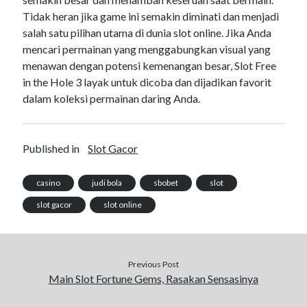
Tidak heran jika game ini semakin diminati dan menjadi
salah satu pilihan utama di dunia slot online. Jika Anda
mencari permainan yang menggabungkan visual yang
menawan dengan potensi kemenangan besar, Slot Free
in the Hole 3 layak untuk dicoba dan dijadikan favorit
dalam koleksi permainan daring Anda.
Published in
Slot Gacor
casino
judi bola
sbobet
slot
slot gacor
slot online
Previous Post
Main Slot Fortune Gems, Rasakan Sensasinya