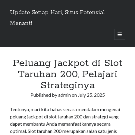
Update Setiap Hari, Situs Potensial
Menanti
open
primary
Sidebar
menu
Search
Search
Peluang Jackpot di Slot
Taruhan 200, Pelajari
Recent Posts
Strateginya
Cara Main Slot Demo Pragmatic Play Tanpa Perlu Daftar
Published by
admin
on
July 25, 2025
Mengenal Metode Investasi Togel: Apakah Benar-Benar
Menguntungkan?
Cara Membaca Pola Gacor Pragmatic Play untuk Pemula.
Tentunya, mari kita bahas secara mendalam mengenai
Teknik “Buy Spin” vs Manual: Mana yang Lebih Menguntungkan?
peluang jackpot di slot taruhan 200 dan strategi yang
Apa Itu “Angka Ikut” dan “Angka Mati” dalam Kamus Togel?
dapat membantu Anda memanfaatkannya secara
optimal. Slot taruhan 200 merupakan salah satu jenis