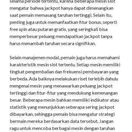
selama periode tertentu, karena beberapa mesin slot
mengatur bahwa jackpot hanya dapat dimenangkan
saat pemain memasang taruhan tertinggi. Selain itu,
penting juga untuk memanfaatkan fitur bonus, seperti
free spin atau putaran gratis, yang seringkali bisa
memperbesar peluang mendapatkan jackpot tanpa
harus menambah taruhan secara signifikan.
Selain manajemen modal, pemain juga harus memahami
karakteristik mesin slot tertentu. Setiap mesin memiliki
tingkat pengembalian dan frekuensi pembayaran yang
berbeda. Ada baiknya melakukan riset terlebih dahulu
mengenai mesin yang menawarkan peluang jackpot
tertinggi dan fitur-fitur yang mendukung kemenangan
besar. Beberapa mesin bahkan memiliki indikator atau
statistik yang menunjukkan seberapa sering jackpot
dibayarkan, sehingga pemain bisa mengatur strategi
bermain mereka berdasarkan data tersebut. Jangan
ragu untuk mencoba berbagai mesin dengan taruhan