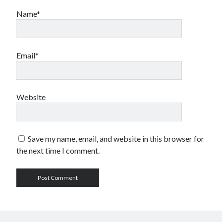
Name*
Email*
Website
Save my name, email, and website in this browser for
the next time I comment.