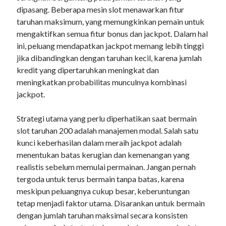
dipasang. Beberapa mesin slot menawarkan fitur
sideside
taruhan maksimum, yang memungkinkan pemain untuk
slot online
mengaktifkan semua fitur bonus dan jackpot. Dalam hal
ini, peluang mendapatkan jackpot memang lebih tinggi
slot
jika dibandingkan dengan taruhan kecil, karena jumlah
slot
kredit yang dipertaruhkan meningkat dan
meningkatkan probabilitas munculnya kombinasi
สล็อตเว็บตรง
jackpot.
เว็บสล็อต
Strategi utama yang perlu diperhatikan saat bermain
เว็บตรง
slot taruhan 200 adalah manajemen modal. Salah satu
togel online
kunci keberhasilan dalam meraih jackpot adalah
menentukan batas kerugian dan kemenangan yang
slot gacor
realistis sebelum memulai permainan. Jangan pernah
sbobet
tergoda untuk terus bermain tanpa batas, karena
meskipun peluangnya cukup besar, keberuntungan
judi bola
tetap menjadi faktor utama. Disarankan untuk bermain
dengan jumlah taruhan maksimal secara konsisten