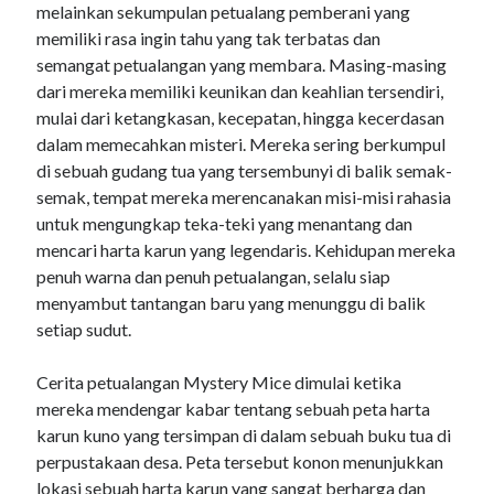
melainkan sekumpulan petualang pemberani yang
Recent Comments
memiliki rasa ingin tahu yang tak terbatas dan
semangat petualangan yang membara. Masing-masing
No comments to show.
dari mereka memiliki keunikan dan keahlian tersendiri,
mulai dari ketangkasan, kecepatan, hingga kecerdasan
Sidebar/Blogroll
dalam memecahkan misteri. Mereka sering berkumpul
di sebuah gudang tua yang tersembunyi di balik semak-
platinum slots
semak, tempat mereka merencanakan misi-misi rahasia
untuk mengungkap teka-teki yang menantang dan
slot gacor
mencari harta karun yang legendaris. Kehidupan mereka
deneme bonusu veren siteler
penuh warna dan penuh petualangan, selalu siap
menyambut tantangan baru yang menunggu di balik
slot
setiap sudut.
slot
Cerita petualangan Mystery Mice dimulai ketika
slot gacor
mereka mendengar kabar tentang sebuah peta harta
slot gacor
karun kuno yang tersimpan di dalam sebuah buku tua di
perpustakaan desa. Peta tersebut konon menunjukkan
lokasi sebuah harta karun yang sangat berharga dan