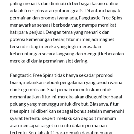
paling menarik dan diminati di berbagai kasino online
Recent Comments
adalah free spins atau putaran gratis. Di antara banyak
permainan dan promosi yang ada, Fangtastic Free Spins
No comments to show.
menawarkan sensasi berbeda yang mampu memikat
hati para penjudi. Dengan tema yang menarik dan
Sidebar/Blogroll
potensi kemenangan besar, fitur ini menjadi magnet
tersendiri bagi mereka yang ingin merasakan
platinum slots
keberuntungan secara langsung dan menguji keberanian
mereka di dunia permainan slot daring.
slot gacor
deneme bonusu veren siteler
Fangtastic Free Spins tidak hanya sekadar promosi
biasa, melainkan sebuah pengalaman yang penuh warna
slot
dan kegembiraan. Saat pemain memutuskan untuk
slot
memanfaatkan fitur ini, mereka akan disuguhi berbagai
peluang yang menunggu untuk direbut. Biasanya, fitur
slot gacor
free spins ini diberikan sebagai bonus setelah memenuhi
slot gacor
syarat tertentu, seperti melakukan deposit minimum
atau mencapai target tertentu dalam permainan
tertentu. Setelah aktif, para pemain dapat memutar